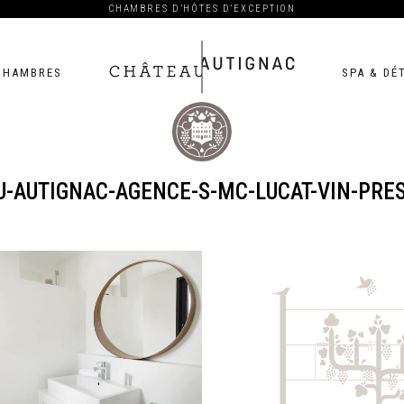
CHAMBRES D’HÔTES D’EXCEPTION
CHAMBRES
SPA & DÉ
Château
-AUTIGNAC-AGENCE-S-MC-LUCAT-VIN-PRE
Autignac