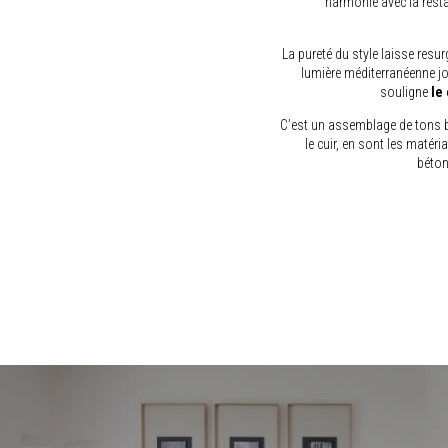
harmonie avec la res
La pureté du style laisse resurg
lumière méditerranéenne jou
souligne
le
C’est un assemblage de tons bla
le cuir, en sont les matéri
béton