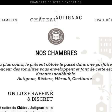
CHAMBRES D’HÔTES D’EXCEPTION
CHAMBRES
SPA & DÉ
Château
Autignac
NOS CHAMBRES
a plus cours, le présent côtoie le passé dans une parfait
ouceur des tonalités vous enveloppent et font de cette 
détente inoubliable.
Autignac, Béziers, Hérault, Occitanie...
UN LUXE RAFFINÉ
& DISCRET
 suites du Château Autignac
est en