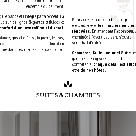
tauration résolument contemporaine de
l’ensemble du bâtiment.
ir le passé et l’intègre parfaitement. La
Pour accéder aux chambres, le grand es
e sur les lignes élégantes et fluides et
été conservé et
les marches en pier
 confort d’un luxe raffiné et discret.
rénovées.
En attendant l’ascenseur, 
cheminée à foyer traversant s’ouvrant 
ncs, gris et grèges ; la pierre, le bois,
sur le hall d’entrée.
aux. Les salles de bains se déclinent en
 ciré dans ces mêmes nuances de ton.
Chambres, Suite Junior et Suite
so
gamme, lit King size, salle de bain sp
confortable,
chaque détail est étudi
être de nos hôtes.
SUITES & CHAMBRES