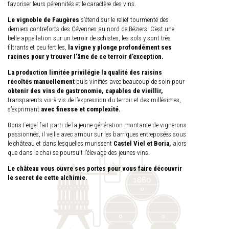
favoriser leurs pérennités et le caractère des vins.
Le vignoble de Faugères
s’étend sur le relief tourmenté des
derniers contreforts des Cévennes au nord de Béziers. C’est une
belle appellation sur un terroir de schistes, les sols y sont très
filtrants et peu fertiles,
la vigne y plonge profondément ses
racines pour y trouver l’âme de ce terroir d’exception.
La production limitée privilégie la qualité des raisins
récoltés manuellement
puis vinifiés avec beaucoup de soin pour
obtenir des vins de gastronomie,
capables de vieillir,
transparents vis-à-vis de l’expression du terroir et des millésimes,
s’exprimant
avec finesse et complexité.
Boris Feigel fait parti de la jeune génération montante de vignerons
passionnés, il veille avec amour sur les barriques entreposées sous
le château et dans lesquelles murissent
Castel Viel et Boria,
alors
que dans le chai se poursuit l’élevage des jeunes vins.
Le château vous ouvre ses portes pour vous faire découvrir
le secret de cette alchimie.