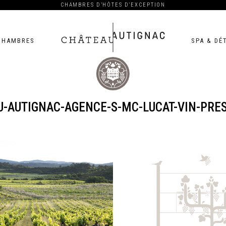
CHAMBRES D’HÔTES D’EXCEPTION
CHAMBRES
SPA & DÉ
Château
-AUTIGNAC-AGENCE-S-MC-LUCAT-VIN-PRE
Autignac