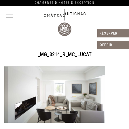
CHAMBRES D’HÔTES D’EXCEPTION
RÉSERVER
Château
Autignac
OFFRIR
_MG_3214_R_MC_LUCAT